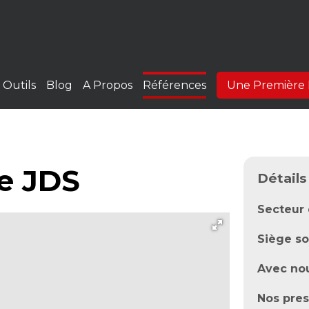
Outils
Blog
A Propos
Références
Une Première 
e JDS
Détails
Secteur 
Siège so
Avec no
Nos pres