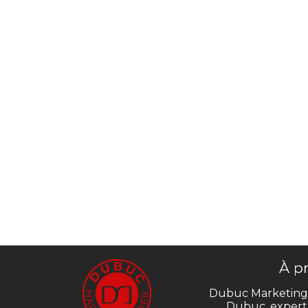
À p
Dubuc Marketing,
Dubuc, expert