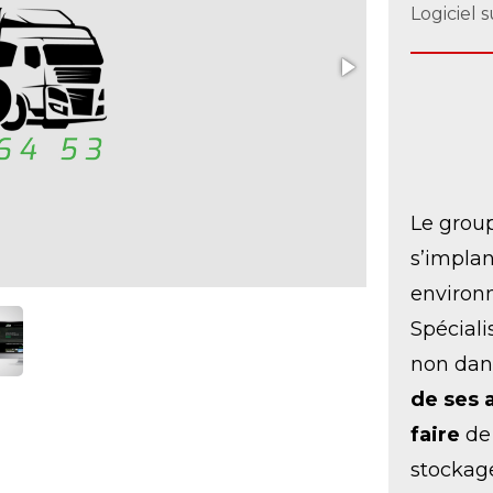
Logiciel 
Le grou
s’implan
environ
Spéciali
non dan
de ses 
faire
de
stockage