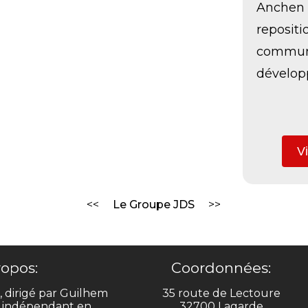
Anchen 
reposit
communi
dévelop
Vi
Le Groupe JDS
ropos:
Coordonnées:
 dirigé par Guilhem
35 route de Lectoure
 indépendant en
32700 Lagarde