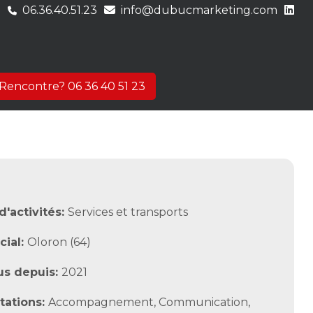
06.36.40.51.23
info@dubucmarketing.com
Rencontre? 06 36 40 51 23
d'activités:
Services et transports
cial:
Oloron (64)
us depuis:
2021
tations:
Accompagnement
,
Communication
,