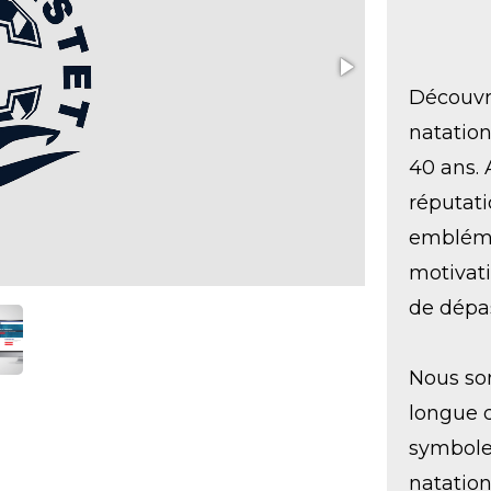
Découvr
natation
40 ans. 
réputati
embléma
motivati
de dépa
Nous som
longue d
symbole
natatio