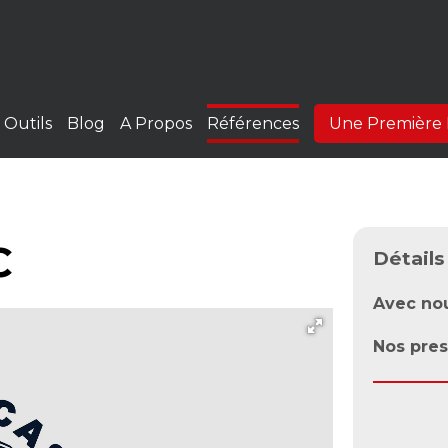
Outils
Blog
A Propos
Références
Une Première 
C
Détails
Avec no
Nos pres