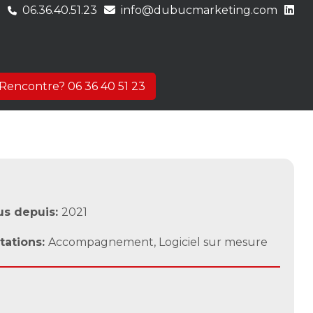
06.36.40.51.23
info@dubucmarketing.com
Rencontre? 06 36 40 51 23
us depuis:
2021
tations:
Accompagnement
,
Logiciel sur mesure