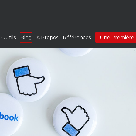
Outils
Blog
A Propos
Références
Une Première 