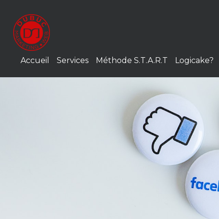
Accueil
Services
Méthode S.T.A.R.T
Logicake?